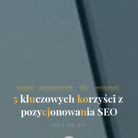
korzyści
pozycjonowanie
SEO
widoczność
5
k
l
u
c
z
o
w
y
c
h
k
o
r
z
y
ś
c
i
z
p
o
z
y
c
j
o
n
o
w
a
n
i
a
S
E
O
2023-08-07