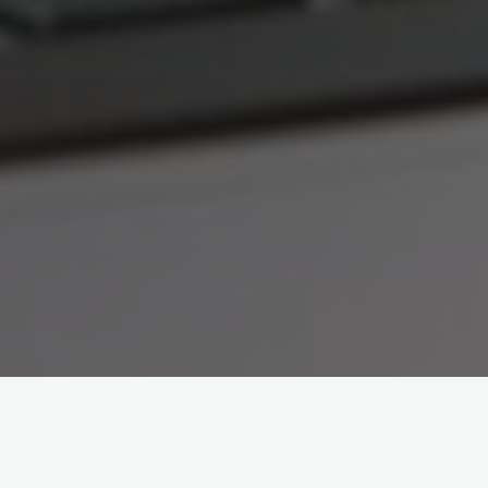
1. Zwiększona widoczność w
wyszukiwarkach