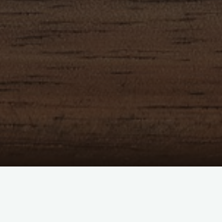
artościowych na dziś dzień zabiegów marketingowych, który 
nie mają sobie równych strony www, które poddawane są zabi