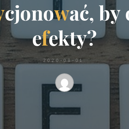
y
c
j
o
n
o
w
a
ć
,
b
y
e
f
e
k
t
y
?
2020-08-01