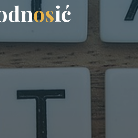
o
d
n
o
s
i
ć