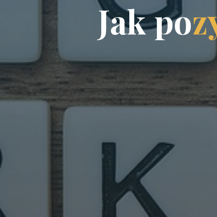
J
a
k
p
o
z