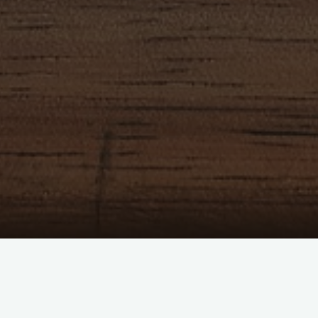
daje naprawdę spektakularne efekty. W
egom z obszaru SEO, czyli właśnie