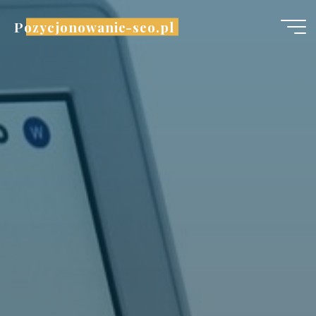
Przejdź
Pozycjonowanie-seo.pl
do
treści